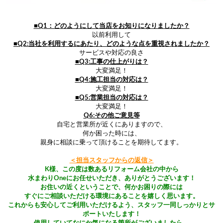
■Q1：どのようにして当店をお知りになりましたか？
以前利用して
■Q2:当社を利用するにあたり、どのような点を重視されましたか？
サービスや対応の良さ
■Q3:工事の仕上がりは？
大変満足！
■Q4:施工担当の対応は？
大変満足！
■Q5:営業担当の対応は？
大変満足！
Q6:その他ご意見等
自宅と営業所が近くにありますので、
何か困った時には、
親身に相談に乗って頂けることを期待してます。
＜担当スタッフからの返信＞
K様、この度は数あるリフォーム会社の中から
水まわりOneにお任せいただき、ありがとうございます！
お住いの近くということで、何かお困りの際には
すぐにご相談いただける環境に
あることを嬉しく思います。
これからも安心してご利用いただけるよう、スタッフ一同しっかりとサ
ポートいたします！